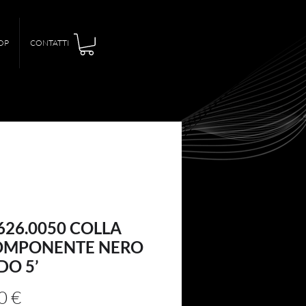
OP
CONTATTI
626.0050 COLLA
OMPONENTE NERO
DO 5’
Prezzo
0 €