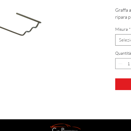
Graffa 
ripara p
Misura
*
Selez
Quantità