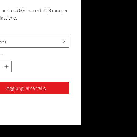
a onda da 0,6 mm e da 0,8 mm per
lastiche.
iona
*
Aggiungi al carrello