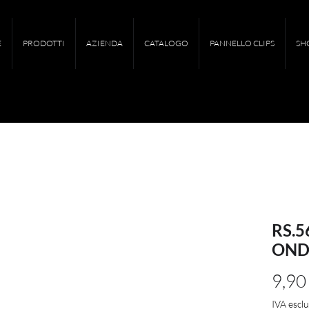
E
PRODOTTI
AZIENDA
CATALOGO
PANNELLO CLIPS
SH
RS.5
OND
9,90
IVA escl