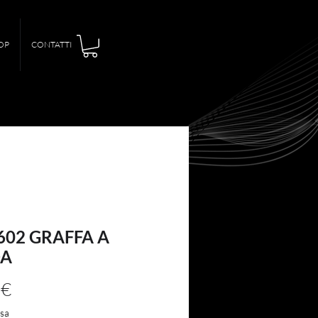
OP
CONTATTI
602 GRAFFA A
A
Prezzo
 €
usa