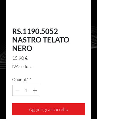
RS.1190.5052
NASTRO TELATO
NERO
Prezzo
15,90 €
IVA esclusa
Quantità
*
Aggiungi al carrello
Nastro telato in tessuto per
impieghi particolarmente esigenti.