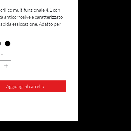
crilico multifunzionale 4:1 con
à anticorrosive e caratterizzato
rapida essiccazione. Adatto per
ioni a strati sottili e spessi. Può
pplicato in quattro modi diversi:
spessore, build, primer o versione
su bagnato. Si distingue per la
*
 di applicazione, l’alto potere
vo e l’ottimo risultato di
atura solo dopo 2-2,5 ore di
zione a 20°C.
Aggiungi al carrello
all'aria. Non necessita del forno.​
a di sicurezza
bianco
a di sicurezza
grigio
a di sicurezza n
ero