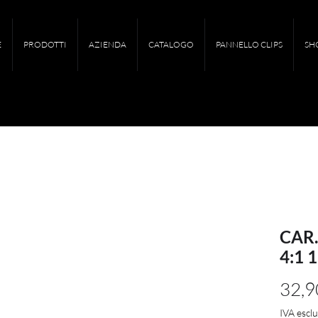
E
PRODOTTI
AZIENDA
CATALOGO
PANNELLO CLIPS
SH
CAR
4:1 
32,9
IVA escl