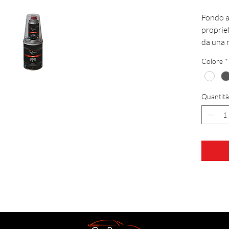
Fondo a
propriet
da una 
applicaz
Colore
*
essere a
ad alto 
bagnato 
Quantità
facilità
riempiti
carteggi
essicca
Asciuga 
Sched
Sched
Sched