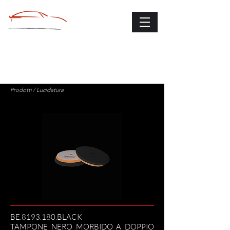
Prodotti
/ Lucidatura
BE.8193.180.BLACK
TAMPONE NERO MORBIDO A DOPPIO