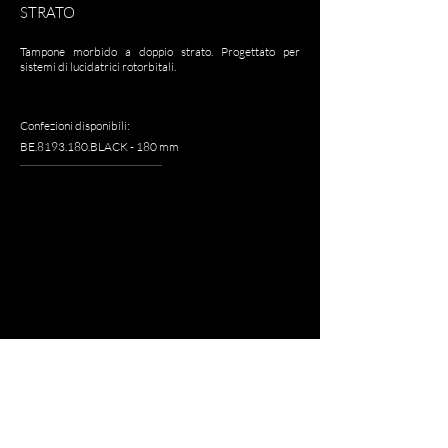
STRATO
Tampone morbido a doppio strato. Progettato per
sistemi di lucidatrici rotorbitali.
Confezioni disponibili:
BE.8193.180.BLACK - 180 mm
<
>