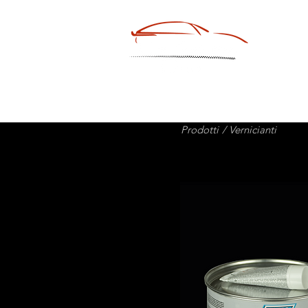
HOM
Prodotti
/ Vernicianti