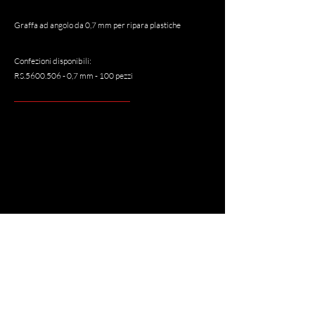
Graffa ad angolo da 0,7 mm per ripara plastiche
Confezioni disponibili:
RS.5600.506 - 0,7 mm - 100 pezzi
<
>