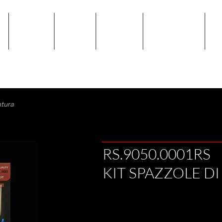
E
PRODOTTI
AZIENDA
CATALOGO
PANNELLO CLIPS
SH
atura
RS.9050.0001RS
KIT SPAZZOLE DI