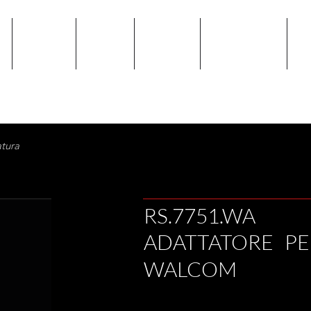
E
PRODOTTI
AZIENDA
CATALOGO
PANNELLO CLIPS
SH
atura
RS.7751.WA
ADATTATORE PE
WALCOM