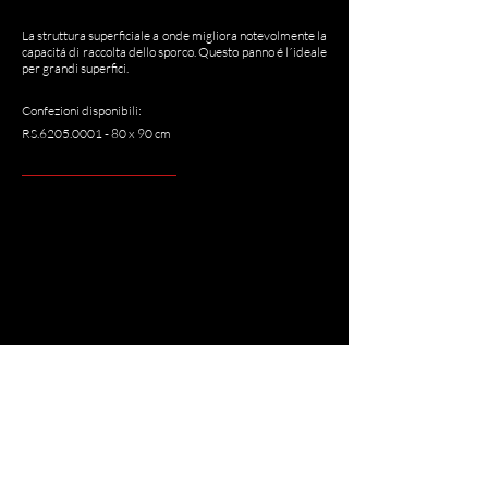
La struttura superficiale a onde migliora notevolmente la
capacitá di raccolta dello sporco. Questo panno é l´ideale
per grandi superfici.
Confezioni disponibili:
RS.6205.0001 - 80 x 90 cm
<
>