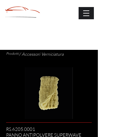
Prodotti
/ Accessori Verniciatura
RS.6205.0001
PANNO ANTIPOLVERE SUPERWAVE